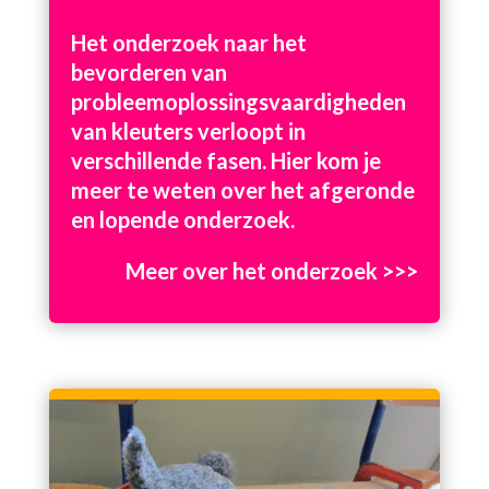
Het onderzoek naar het
bevorderen van
probleemoplossingsvaardigheden
van kleuters verloopt in
verschillende fasen. Hier kom je
meer te weten over het afgeronde
en lopende onderzoek.
Meer over het onderzoek >>>