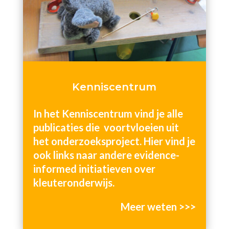
Kenniscentrum
In het Kenniscentrum vind je alle
publicaties die voortvloeien uit
het onderzoeksproject. Hier vind je
ook links naar andere evidence-
informed initiatieven over
kleuteronderwijs.
Meer weten >>>