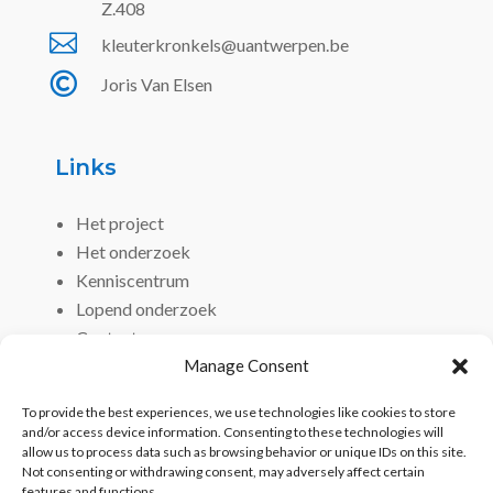
Z.408

kleuterkronkels@uantwerpen.be

Joris Van Elsen
Links
Het project
Het onderzoek
Kenniscentrum
Lopend onderzoek
Contact
Manage Consent
To provide the best experiences, we use technologies like cookies to store
and/or access device information. Consenting to these technologies will
allow us to process data such as browsing behavior or unique IDs on this site.
Not consenting or withdrawing consent, may adversely affect certain
features and functions.