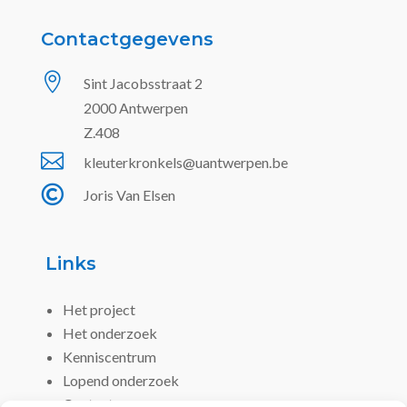
Contactgegevens

Sint Jacobsstraat 2
2000 Antwerpen
Z.408

kleuterkronkels@uantwerpen.be

Joris Van Elsen
Links
Het project
Het onderzoek
Kenniscentrum
Lopend onderzoek
Contact