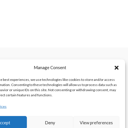
Manage Consent
he best experiences, we use technologies like cookies to store and/or access
mation. Consenting to these technologies will allow us to process data such as
avior or unique IDs on this site. Not consenting or withdrawing consent, may
fect certain features and functions.
ices
ccept
Deny
View preferences