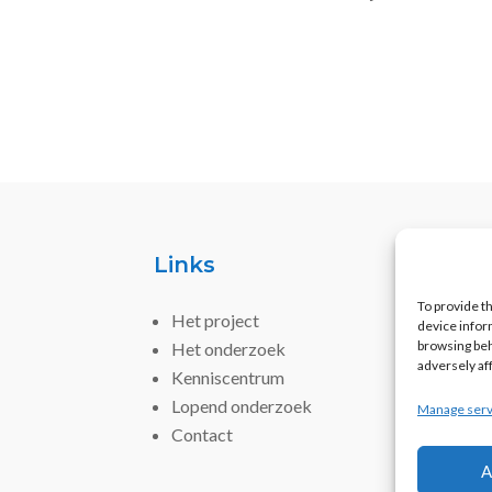
Links
To provide t
Het project
device infor
browsing beh
Het onderzoek
adversely af
Kenniscentrum
Lopend onderzoek
Manage serv
Contact
A