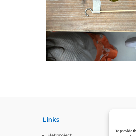
Links
To provide t
Het project