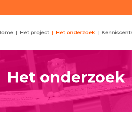
Home
Het project
Het onderzoek
Kenniscent
Het onderzoek