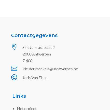
Contactgegevens

Sint Jacobsstraat 2
2000 Antwerpen
Z.408

kleuterkronkels@uantwerpen.be

Joris Van Elsen
Links
Het project