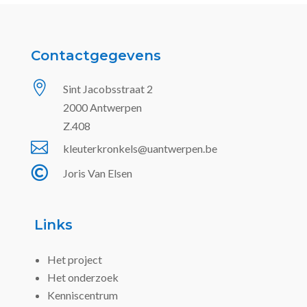
Contactgegevens

Sint Jacobsstraat 2
2000 Antwerpen
Z.408

kleuterkronkels@uantwerpen.be

Joris Van Elsen
Links
Het project
Het onderzoek
Kenniscentrum