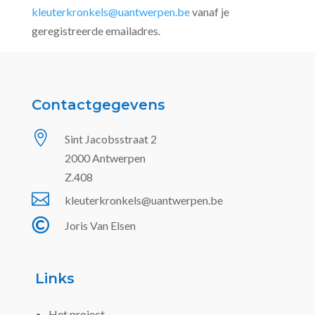
kleuterkronkels@uantwerpen.be
vanaf je
geregistreerde emailadres.
Contactgegevens

Sint Jacobsstraat 2
2000 Antwerpen
Z.408

kleuterkronkels@uantwerpen.be

Joris Van Elsen
Links
Het project