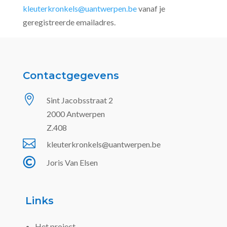
kleuterkronkels@uantwerpen.be
vanaf je
geregistreerde emailadres.
Contactgegevens

Sint Jacobsstraat 2
2000 Antwerpen
Z.408

kleuterkronkels@uantwerpen.be

Joris Van Elsen
Links
Het project