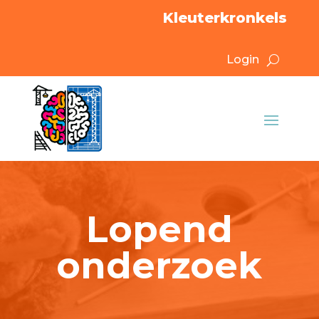
Kleuterkronkels
Login
Lopend
onderzoek