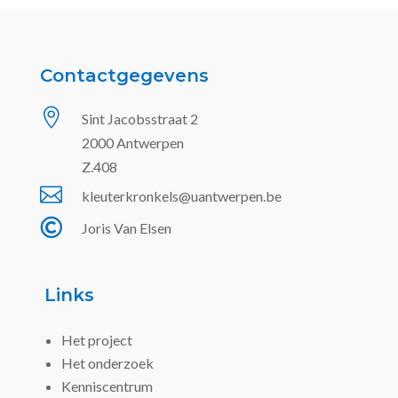
Contactgegevens

Sint Jacobsstraat 2
2000 Antwerpen
Z.408

kleuterkronkels@uantwerpen.be

Joris Van Elsen
Links
Het project
Het onderzoek
Kenniscentrum